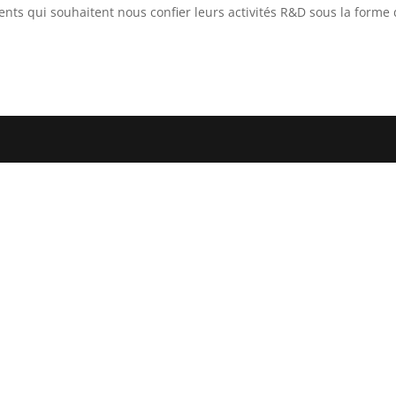
lients qui souhaitent nous confier leurs activités R&D sous la forme