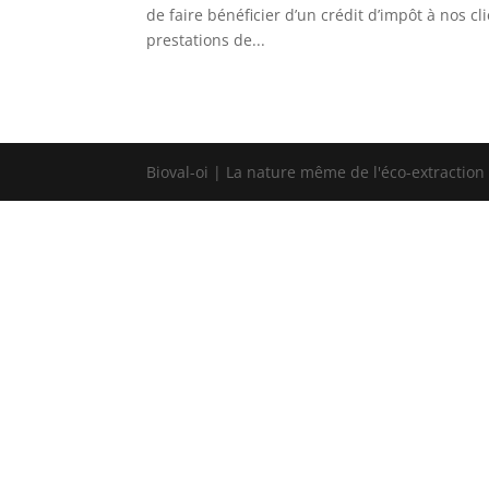
de faire bénéficier d’un crédit d’impôt à nos c
prestations de...
Bioval-oi | La nature même de l'éco-extraction