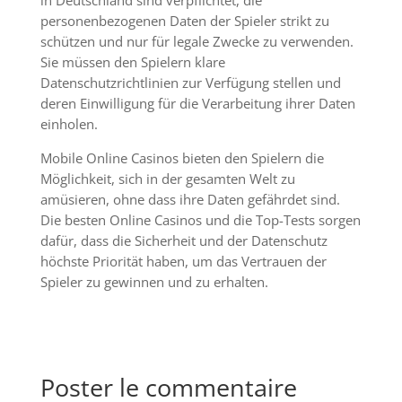
in Deutschland sind verpflichtet, die
personenbezogenen Daten der Spieler strikt zu
schützen und nur für legale Zwecke zu verwenden.
Sie müssen den Spielern klare
Datenschutzrichtlinien zur Verfügung stellen und
deren Einwilligung für die Verarbeitung ihrer Daten
einholen.
Mobile Online Casinos bieten den Spielern die
Möglichkeit, sich in der gesamten Welt zu
amüsieren, ohne dass ihre Daten gefährdet sind.
Die besten Online Casinos und die Top-Tests sorgen
dafür, dass die Sicherheit und der Datenschutz
höchste Priorität haben, um das Vertrauen der
Spieler zu gewinnen und zu erhalten.
Poster le commentaire