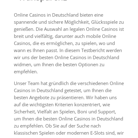
Online Casinos in Deutschland bieten eine
spannende und sichere Möglichkeit, Glücksspiele zu
genießen. Die Auswahl an legalen Online Casinos ist
breit und vielfältig, darunter auch mobile Online
Casinos, die es ermöglichen, zu spielen, wo und
wann es Ihnen passt. In diesem Testbericht werden
wir uns der besten Online Casinos in Deutschland
widmen, um Ihnen die besten Optionen zu
empfehlen.
Unser Team hat gründlich die verschiedenen Online
Casinos in Deutschland getestet, um Ihnen die
besten Angebote zu präsentieren. Wir haben uns
auf die wichtigsten Kriterien konzentriert, wie
Sicherheit, Vielfalt an Spielen, Boni und Support,
um Ihnen die besten Online Casinos in Deutschland
zu empfehlen. Ob Sie auf der Suche nach
klassischen Spielen oder modernen E-Slots sind, wir