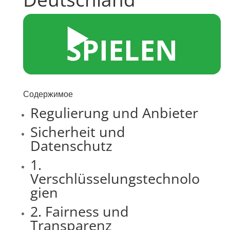
▶️
SPIELEN
Содержимое
Regulierung und Anbieter
Sicherheit und
Datenschutz
1.
Verschlüsselungstechnolo
gien
2. Fairness und
Transparenz