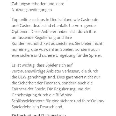
Zahlungsmethoden und klare
Nutzungsbedingungen.
Top online casinos in Deutschland wie Casino.de
und Casino.de.de sind ebenfalls hervorragende
Optionen. Diese Anbieter haben sich durch ihre
umfassende Regulierung und ihre
Kundenfreundlichkeit auszeichnen. Sie bieten nicht
nur eine große Auswahl an Spielen, sondern auch
eine sichere und sichere Umgebung für die Spieler.
Es ist wichtig, dass Spieler sich auf
vertrauenswürdige Anbieter verlassen, die durch
die BLW genehmigt sind. Dies garantiert nicht nur
die Sicherheit der Finanzen, sondern auch die
Fairness der Spiele. Die Regulierung und die
Genehmigung durch die BLW sind
Schlüsselelemente für eine sichere und faire Online-
Spielerlebnis in Deutschland.
Sicherheit und Datenschutz