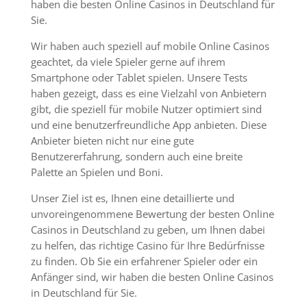
haben die besten Online Casinos in Deutschland für
Sie.
Wir haben auch speziell auf mobile Online Casinos
geachtet, da viele Spieler gerne auf ihrem
Smartphone oder Tablet spielen. Unsere Tests
haben gezeigt, dass es eine Vielzahl von Anbietern
gibt, die speziell für mobile Nutzer optimiert sind
und eine benutzerfreundliche App anbieten. Diese
Anbieter bieten nicht nur eine gute
Benutzererfahrung, sondern auch eine breite
Palette an Spielen und Boni.
Unser Ziel ist es, Ihnen eine detaillierte und
unvoreingenommene Bewertung der besten Online
Casinos in Deutschland zu geben, um Ihnen dabei
zu helfen, das richtige Casino für Ihre Bedürfnisse
zu finden. Ob Sie ein erfahrener Spieler oder ein
Anfänger sind, wir haben die besten Online Casinos
in Deutschland für Sie.