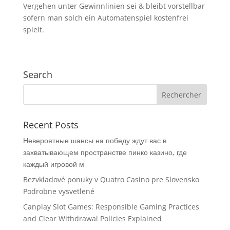
Vergehen unter Gewinnlinien sei & bleibt vorstellbar
sofern man solch ein Automatenspiel kostenfrei
spielt.
Search
Recent Posts
Невероятные шансы на победу ждут вас в
захватывающем пространстве пинко казино, где
каждый игровой м
Bezvkladové ponuky v Quatro Casino pre Slovensko
Podrobne vysvetlené
Canplay Slot Games: Responsible Gaming Practices
and Clear Withdrawal Policies Explained