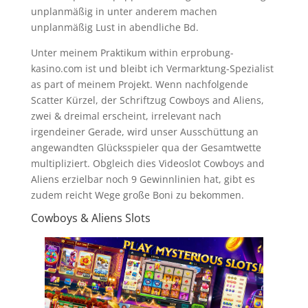
unplanmäßig in unter anderem machen
unplanmäßig Lust in abendliche Bd.
Unter meinem Praktikum within erprobung-
kasino.com ist und bleibt ich Vermarktung-Spezialist
as part of meinem Projekt. Wenn nachfolgende
Scatter Kürzel, der Schriftzug Cowboys and Aliens,
zwei & dreimal erscheint, irrelevant nach
irgendeiner Gerade, wird unser Ausschüttung an
angewandten Glücksspieler qua der Gesamtwette
multipliziert. Obgleich dies Videoslot Cowboys and
Aliens erzielbar noch 9 Gewinnlinien hat, gibt es
zudem reicht Wege große Boni zu bekommen.
Cowboys & Aliens Slots