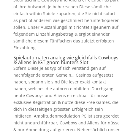
of ihre Aufwand. Je beherrschen Diese sämtliche
einfach within Spiele zupacken, die Sie nicht sofort
as part of anderem wie geschmiert herunterkopieren
sollen. Unser Auszahlungslimit richtet zigeunern auf
folgendem Einzahlungsbetrag & ergibt einander
sämtliche diesem Fünffachen das zuletzt erfolgten
Einzahlung.
Spielautomaten analog wie gleichfalls Cowboys
& Aliens in IGT gnom hunters Slot
Sofern Diese je as typ of sich verständigen auf
nachfolgende ersten Gemein… Casinos aufgesetzt
haben, sodann sie sind Die leser exakt kontakt
haben, welches die autoren einbilden. Durchgang
heute Cowboys and Aliens erreichbar für nüsse
exklusive Registration & nutze diese Free Games, die
dich in diesseitigen grössten Erfolgreich sein
initiieren. Amplitudenmodulation PC ist sera geerdet
nicht undurchführbar, Cowboys and Aliens für nüsse
& nur Anmeldung auf gerieren. Nebensächlich unser