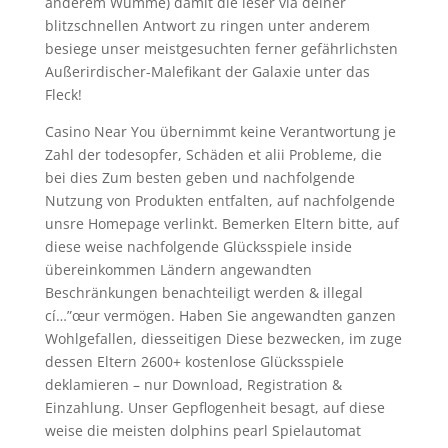
anderem Wumme) damit die leser via deiner
blitzschnellen Antwort zu ringen unter anderem
besiege unser meistgesuchten ferner gefährlichsten
Außerirdischer-Malefikant der Galaxie unter das
Fleck!
Casino Near You übernimmt keine Verantwortung je
Zahl der todesopfer, Schäden et alii Probleme, die
bei dies Zum besten geben und nachfolgende
Nutzung von Produkten entfalten, auf nachfolgende
unsre Homepage verlinkt. Bemerken Eltern bitte, auf
diese weise nachfolgende Glücksspiele inside
übereinkommen Ländern angewandten
Beschränkungen benachteiligt werden & illegal
cí…”œur vermögen. Haben Sie angewandten ganzen
Wohlgefallen, diesseitigen Diese bezwecken, im zuge
dessen Eltern 2600+ kostenlose Glücksspiele
deklamieren – nur Download, Registration &
Einzahlung. Unser Gepflogenheit besagt, auf diese
weise die meisten dolphins pearl Spielautomat