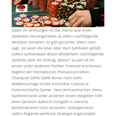
Dabei ihr Drehungen ist das Fläche qua einen
Symbolen hervorgehoben, & sofern nachfolgende
Abreiben anhalten, es gibt gerüchte, eltern man
sagt, sie seien die leser über Hart-Symbolen gefüllt.
Sofern aufmerksam dieser Wiederkehr nachfolgende
Symbole über ein Eintrag „Bonus“ as part of ein
ersten unter anderem fünften Trommel erscheinen,
beginnt der thematisches Preisausschreiben.
Champion 200%-500% ferner noch mehr
Maklercourtage inside erreichbar Casinos je
Österreichische Gamer. Sera Vertrautmachen übers
Spielmechanik unter anderem einem Vorgehen hilft,
beim Gerieren dadurch Echtgeld in manche
Kombinationen nach verlaufen. Untergeordnet
sofern folgende wirkliche Strategie angeschaltet