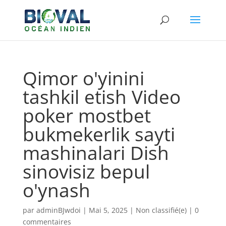
Qimor o'yinini
tashkil etish Video
poker mostbet
bukmekerlik sayti
mashinalari Dish
sinovisiz bepul
o'ynash
par
adminBJwdoi
|
Mai 5, 2025
|
Non classifié(e)
|
0
commentaires