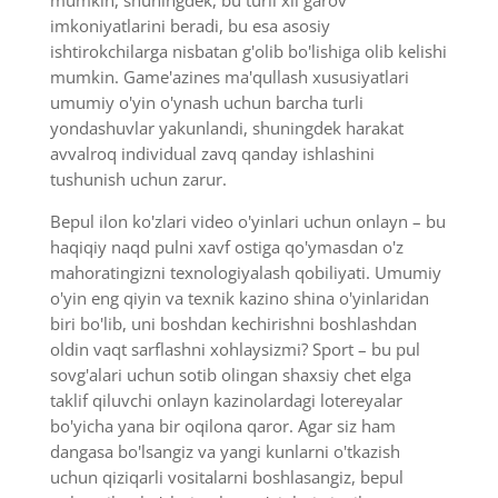
mumkin, shuningdek, bu turli xil garov
imkoniyatlarini beradi, bu esa asosiy
ishtirokchilarga nisbatan g'olib bo'lishiga olib kelishi
mumkin. Game'azines ma'qullash xususiyatlari
umumiy o'yin o'ynash uchun barcha turli
yondashuvlar yakunlandi, shuningdek harakat
avvalroq individual zavq qanday ishlashini
tushunish uchun zarur.
Bepul ilon ko'zlari video o'yinlari uchun onlayn – bu
haqiqiy naqd pulni xavf ostiga qo'ymasdan o'z
mahoratingizni texnologiyalash qobiliyati. Umumiy
o'yin eng qiyin va texnik kazino shina o'yinlaridan
biri bo'lib, uni boshdan kechirishni boshlashdan
oldin vaqt sarflashni xohlaysizmi? Sport – bu pul
sovg'alari uchun sotib olingan shaxsiy chet elga
taklif qiluvchi onlayn kazinolardagi lotereyalar
bo'yicha yana bir oqilona qaror. Agar siz ham
dangasa bo'lsangiz va yangi kunlarni o'tkazish
uchun qiziqarli vositalarni boshlasangiz, bepul