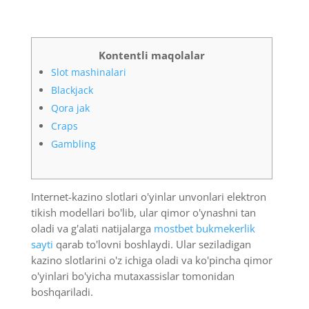
Kontentli maqolalar
Slot mashinalari
Blackjack
Qora jak
Craps
Gambling
Internet-kazino slotlari o'yinlar unvonlari elektron
tikish modellari bo'lib, ular qimor o'ynashni tan
oladi va g'alati natijalarga
mostbet bukmekerlik
sayti
qarab to'lovni boshlaydi.
Ular seziladigan
kazino slotlarini o'z ichiga oladi va ko'pincha qimor
o'yinlari bo'yicha mutaxassislar tomonidan
boshqariladi.