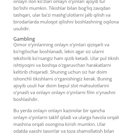
onlayn ilon ko'zlari onlayn o'yinlari ajoyib tur
bo'lishi mumkin. Tikishlar bilan bog'liq zavqdan
tashqari, ular ba'zi mashg'ulotlarni jalb qilish va
birodarlarda muloqot qilishni boshlashning oqilona
usulidir.
Gambling
Qimor o'yinlarining onlayn o'yinlari qiziqarli va
ko'ngilochar boshlanadi, lekin agar siz ularni
tekshirib ko'rsangiz ham qizib ketadi. Ular pul tikish
ishtiyoqini va boshqa o'zgaruvchan harakatlarni
keltirib chiqaradi. Shuning uchun siz har doim
ishonchli tikishlarni o'rganishingiz kerak. Buning
ajoyib usuli har doim bepul slot mahsulotlarini
o'ynash va onlayn onlayn o'yinlarni film o'ynashni
boshlashdir.
Bu yerda onlayn onlayn kazinolar bir qancha
onlayn o'yinlarni taklif qiladi va ularga havola orqali
mashina orqali osongina kirish mumkin. Ular
odatda yaxshi tasvirlar va toza shamollatish bilan